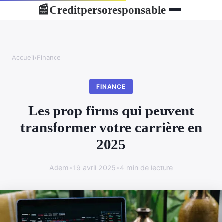
Creditpersoresponsable
📰
Accueil
›
Finance
FINANCE
Les prop firms qui peuvent
transformer votre carrière en
2025
Adem
•
19 avril 2025
•
4 min de lecture